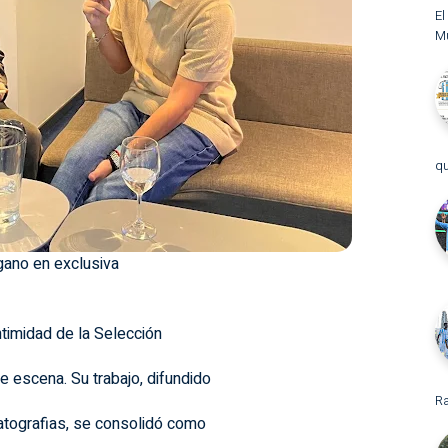
El
M
qu
gano en exclusiva
ntimidad de la Selección
de escena. Su trabajo, difundido
Ra
atografias, se consolidó como