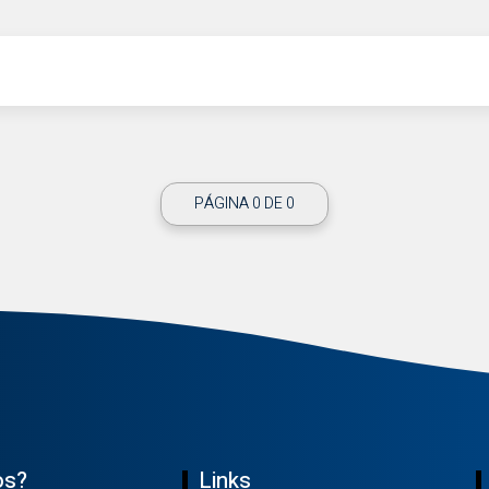
PÁGINA 0 DE 0
os?
Links