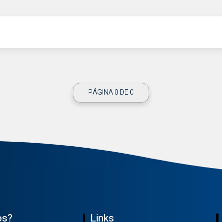
PÁGINA 0 DE 0
os?
Links