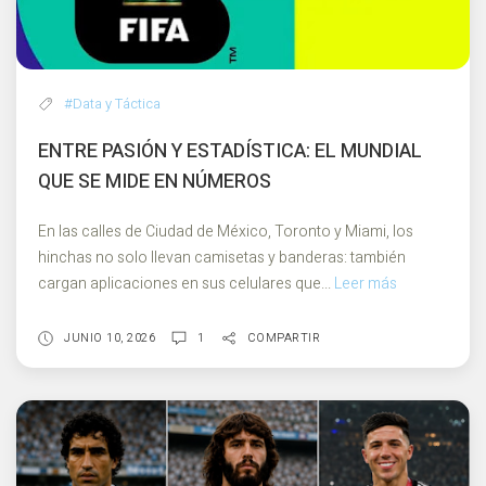
#Data y Táctica
ENTRE PASIÓN Y ESTADÍSTICA: EL MUNDIAL
QUE SE MIDE EN NÚMEROS
En las calles de Ciudad de México, Toronto y Miami, los
hinchas no solo llevan camisetas y banderas: también
cargan aplicaciones en sus celulares que...
Leer más
Entre
pasión
y
JUNIO 10, 2026
1
COMPARTIR
estadística:
El
Mundial
que
se