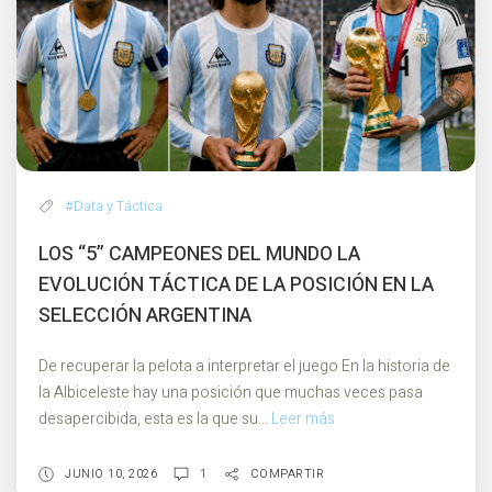
mide
en
números
#Data y Táctica
LOS “5” CAMPEONES DEL MUNDO LA
EVOLUCIÓN TÁCTICA DE LA POSICIÓN EN LA
SELECCIÓN ARGENTINA
De recuperar la pelota a interpretar el juego En la historia de
la Albiceleste hay una posición que muchas veces pasa
desapercibida, esta es la que su...
Leer más
Los
“5”
campeones
JUNIO 10, 2026
1
COMPARTIR